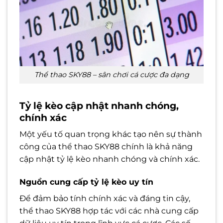
Thể thao SKY88 – sân chơi cá cược đa dạng
Tỷ lệ kèo cập nhật nhanh chóng,
chính xác
Một yếu tố quan trọng khác tạo nên sự thành
công của thể thao SKY88 chính là khả năng
cập nhật tỷ lệ kèo nhanh chóng và chính xác.
Nguồn cung cấp tỷ lệ kèo uy tín
Để đảm bảo tính chính xác và đáng tin cậy,
thể thao SKY88 hợp tác với các nhà cung cấp