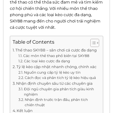
thể thao có thể thỏa sức đam mê và tìm kiếm
cơ hội chiến thắng. Với nhiều môn thể thao
phong phú và các loại kèo cược đa dạng,
SKY88 mang đến cho người chơi trải nghiệm
cá cược tuyệt vời nhất.
Table of Contents
Thể thao SKY88 – sân chơi cá cược đa dạng
Các môn thể thao phổ biến tại SKY88
Các loại kèo cược đa dạng
Tỷ lệ kèo cập nhật nhanh chóng, chính xác
Nguồn cung cấp tỷ lệ kèo uy tín
Cách đọc và phân tích tỷ lệ kèo hiệu quả
Nhận định chuyên sâu từ các chuyên gia
Đội ngũ chuyên gia phân tích giàu kinh
nghiệm
Nhận định trước trận đấu, phân tích
chiến thuật
Kết luận