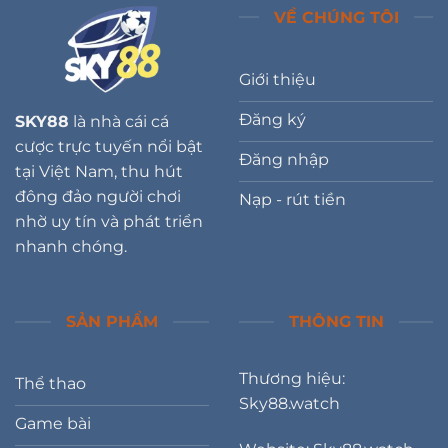
Cao,
Chóng
VỀ CHÚNG TÔI
Nhận
Thưởng
Liền
Tay
Giới thiệu
Đăng ký
SKY88
là nhà cái cá
cược trực tuyến nổi bật
Đăng nhập
tại Việt Nam, thu hút
đông đảo người chơi
Nạp - rút tiền
nhờ uy tín và phát triển
nhanh chóng.
SẢN PHẨM
THÔNG TIN
Thương hiệu:
Thể thao
Sky88.watch
Game bài