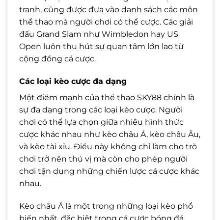
tranh, cũng được đưa vào danh sách các môn
thể thao mà người chơi có thể cược. Các giải
đấu Grand Slam như Wimbledon hay US
Open luôn thu hút sự quan tâm lớn lao từ
cộng đồng cá cược.
Các loại kèo cược đa dạng
Một điểm mạnh của thể thao SKY88 chính là
sự đa dạng trong các loại kèo cược. Người
chơi có thể lựa chọn giữa nhiều hình thức
cược khác nhau như kèo châu Á, kèo châu Âu,
và kèo tài xỉu. Điều này không chỉ làm cho trò
chơi trở nên thú vị mà còn cho phép người
chơi tận dụng những chiến lược cá cược khác
nhau.
Kèo châu Á là một trong những loại kèo phổ
biến nhất, đặc biệt trong cá cược bóng đá.