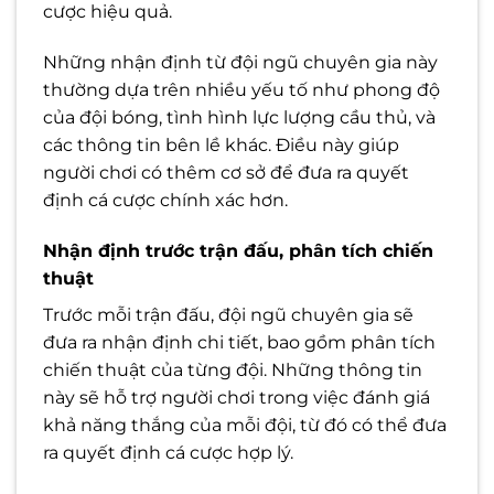
cược hiệu quả.
Những nhận định từ đội ngũ chuyên gia này
thường dựa trên nhiều yếu tố như phong độ
của đội bóng, tình hình lực lượng cầu thủ, và
các thông tin bên lề khác. Điều này giúp
người chơi có thêm cơ sở để đưa ra quyết
định cá cược chính xác hơn.
Nhận định trước trận đấu, phân tích chiến
thuật
Trước mỗi trận đấu, đội ngũ chuyên gia sẽ
đưa ra nhận định chi tiết, bao gồm phân tích
chiến thuật của từng đội. Những thông tin
này sẽ hỗ trợ người chơi trong việc đánh giá
khả năng thắng của mỗi đội, từ đó có thể đưa
ra quyết định cá cược hợp lý.