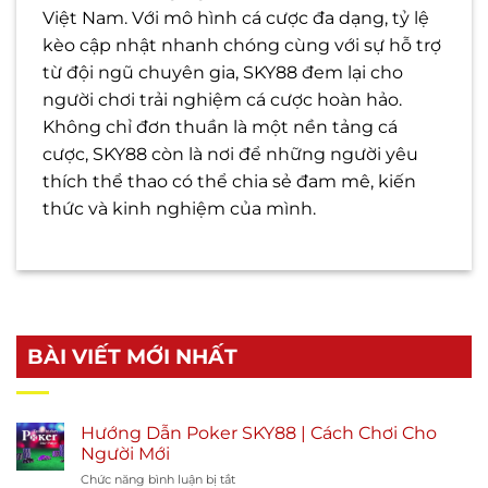
Việt Nam. Với mô hình cá cược đa dạng, tỷ lệ
kèo cập nhật nhanh chóng cùng với sự hỗ trợ
từ đội ngũ chuyên gia, SKY88 đem lại cho
người chơi trải nghiệm cá cược hoàn hảo.
Không chỉ đơn thuần là một nền tảng cá
cược, SKY88 còn là nơi để những người yêu
thích thể thao có thể chia sẻ đam mê, kiến
thức và kinh nghiệm của mình.
BÀI VIẾT MỚI NHẤT
Hướng Dẫn Poker SKY88 | Cách Chơi Cho
Người Mới
Chức năng bình luận bị tắt
ở