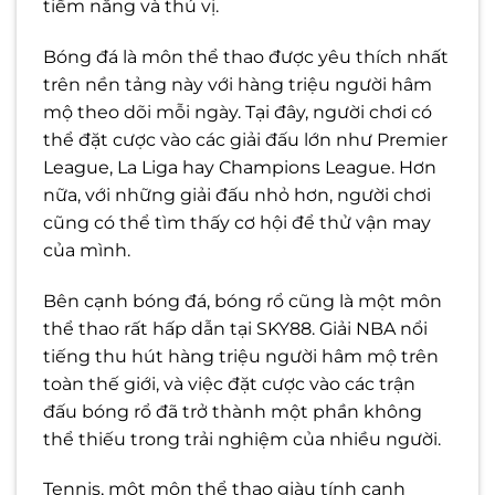
tiềm năng và thú vị.
Bóng đá là môn thể thao được yêu thích nhất
trên nền tảng này với hàng triệu người hâm
mộ theo dõi mỗi ngày. Tại đây, người chơi có
thể đặt cược vào các giải đấu lớn như Premier
League, La Liga hay Champions League. Hơn
nữa, với những giải đấu nhỏ hơn, người chơi
cũng có thể tìm thấy cơ hội để thử vận may
của mình.
Bên cạnh bóng đá, bóng rổ cũng là một môn
thể thao rất hấp dẫn tại SKY88. Giải NBA nổi
tiếng thu hút hàng triệu người hâm mộ trên
toàn thế giới, và việc đặt cược vào các trận
đấu bóng rổ đã trở thành một phần không
thể thiếu trong trải nghiệm của nhiều người.
Tennis, một môn thể thao giàu tính cạnh