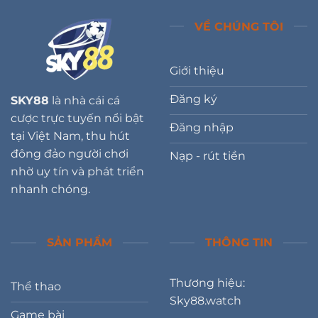
Mọi hoạt động tại đây đều được giám sát chặt
chẽ và tuân thủ các quy định pháp luật hiện
VỀ CHÚNG TÔI
hành. Điều này không chỉ giúp bảo vệ quyền lợi
của người chơi mà còn xây dựng niềm tin vững
Giới thiệu
chắc với thương hiệu trong lòng người dùng.
Đăng ký
SKY88
là nhà cái cá
cược trực tuyến nổi bật
Đăng nhập
tại Việt Nam, thu hút
đông đảo người chơi
Nạp - rút tiền
nhờ uy tín và phát triển
nhanh chóng.
SẢN PHẨM
THÔNG TIN
SKY88 – Nhà cái cá cược uy tín hàng đầu Việt Nam
Thương hiệu:
Thể thao
Những ưu điểm khi đăng ký tài khoản
Sky88.watch
SKY88
Game bài