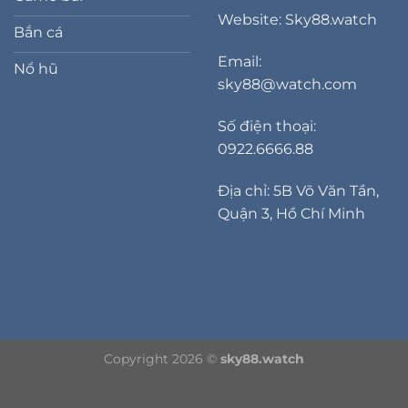
Việc đăng ký tài khoản tại SKY88 mang lại cho
Website: Sky88.watch
Bắn cá
người chơi rất nhiều lợi ích.
Email:
Nổ hũ
Giao diện hiện đại, dễ thao tác trên cả PC và
sky88@watch.com
mobile
Số điện thoại:
Giao diện của web game được thiết kế tối ưu
0922.6666.88
cho cả máy tính lẫn điện thoại di động. Điều này
giúp người chơi dễ dàng tiếp cận và tham gia
Địa chỉ: 5B Võ Văn Tần,
vào các trò chơi yêu thích dù ở bất cứ đâu.
Quận 3, Hồ Chí Minh
Tính dễ sử dụng của giao diện không chỉ giúp
người mới làm quen nhanh chóng mà còn nâng
cao trải nghiệm cho cả những người chơi kỳ cựu.
Mọi chức năng đều được bố trí hợp lý, giúp người
chơi có thể dễ dàng tìm thấy trò chơi hoặc
thông tin cần thiết mà không mất quá nhiều
Copyright 2026 ©
sky88.watch
thời gian.