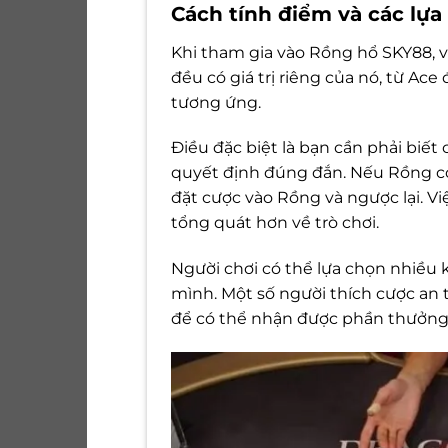
Cách tính điểm và các lựa
Khi tham gia vào Rồng hổ SKY88, vi
đều có giá trị riêng của nó, từ Ace
tương ứng.
Điều đặc biệt là bạn cần phải biết
quyết định đúng đắn. Nếu Rồng có
đặt cược vào Rồng và ngược lại. Vi
tổng quát hơn về trò chơi.
Người chơi có thể lựa chọn nhiều
mình. Một số người thích cược an t
để có thể nhận được phần thưởng 