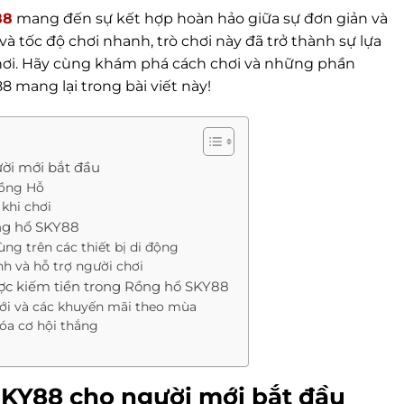
88
mang đến sự kết hợp hoàn hảo giữa sự đơn giản và
và tốc độ chơi nhanh, trò chơi này đã trở thành sự lựa
hơi. Hãy cùng khám phá cách chơi và những phần
mang lại trong bài viết này!
ời mới bắt đầu
Rồng Hỗ
khi chơi
ng hổ SKY88
ng trên các thiết bị di động
nh và hỗ trợ người chơi
ợc kiếm tiền trong Rồng hổ SKY88
ới và các khuyến mãi theo mùa
hóa cơ hội thắng
SKY88 cho người mới bắt đầu