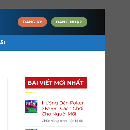
ĐĂNG KÝ
ĐĂNG NHẬP
ÃI
BÀI VIẾT MỚI NHẤT
Hướng Dẫn Poker
SKY88 | Cách Chơi
Cho Người Mới
Chức năng bình luận bị tắt
ở
Hướng