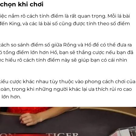
 chọn khi chơi
ệc nắm rõ cách tính điểm là rất quan trọng. Mỗi lá bài
 đến King, và các lá bài số cũng được tính theo số điểm
 cách so sánh điểm số giữa Rồng và Hổ để có thể đưa ra
 tổng điểm lớn hơn Hổ, bạn sẽ thắng cược nếu bạn đã
ệc hiểu rõ cách tính điểm này sẽ giúp bạn có cái nhìn
 kiểu cược khác nhau tùy thuộc vào phong cách chơi của
oàn, trong khi những người khác lại ưa thích rủi ro cao
lớn hơn.